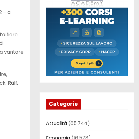
2 – a
’alfiere
 di
 a vantare
dre,
ick,
Ralf,
Categorie
Attualità
(65.744)
Economia
(16.578)