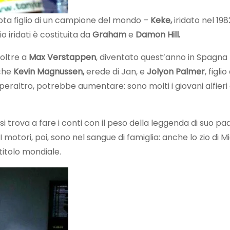
lota figlio di un campione del mondo –
Keke,
iridato nel 198
io iridati è costituita da
Graham
e
Damon Hill.
: oltre a
Max Verstappen
, diventato quest’anno in Spagna l
nche
Kevin Magnussen,
erede di Jan, e
Jolyon Palmer
, figlio
peraltro, potrebbe aumentare: sono molti i giovani alfieri
si trova a fare i conti con il peso della leggenda di suo pa
. I motori, poi, sono nel sangue di famiglia: anche lo zio di M
titolo mondiale.