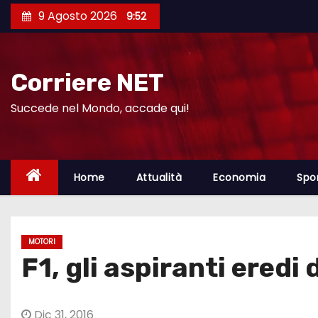
S
9 Agosto 2026
9:52
a
l
t
Corriere NET
a
a
Succede nel Mondo, accade qui!
l
c
o
Home
Attualità
Economia
Spo
n
t
e
MOTORI
n
F1, gli aspiranti eredi 
u
t
o
Dic 31, 2016