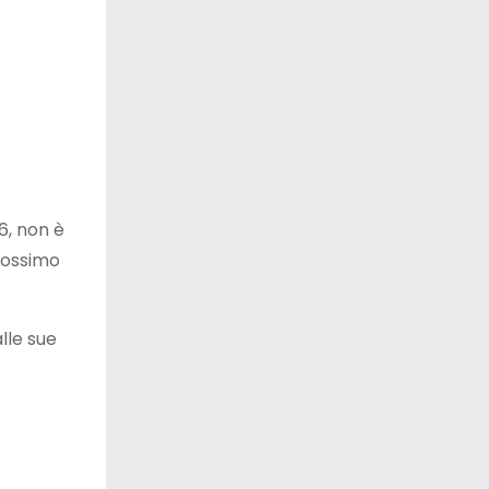
6, non è
prossimo
alle sue