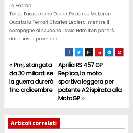
Le Ferrari
Terzo l’australiano Oscar Piastri su McLaren.
Quarta la Ferrari Charles Leclerc, mentre il
compagno di scuderia Lewis Hamilton partirà
dalla sesta posizione.
Pmi, stangata
Aprilia RS 457 GP
N
da 30 miliardi se
Replica, la moto
a
la guerra durerà
sportiva leggera per
fino a dicembre
patente A2 ispirata alla
v
MotoGP
i
g
Articoli correlati
a