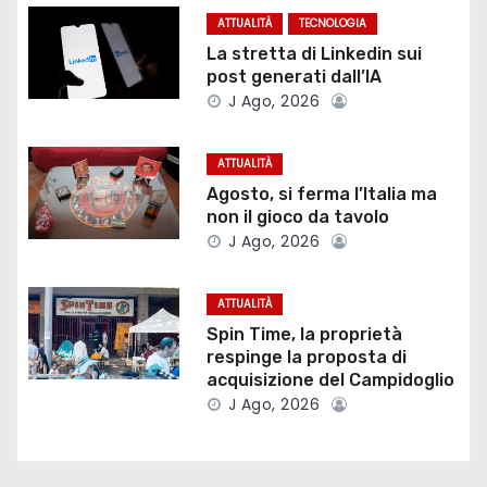
z
ATTUALITÀ
TECNOLOGIA
La stretta di Linkedin sui
i
post generati dall’IA
J Ago, 2026
o
n
ATTUALITÀ
Agosto, si ferma l’Italia ma
e
non il gioco da tavolo
J Ago, 2026
a
r
ATTUALITÀ
Spin Time, la proprietà
t
respinge la proposta di
acquisizione del Campidoglio
i
J Ago, 2026
c