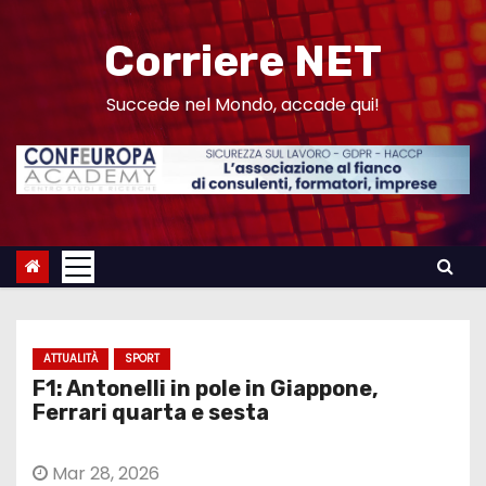
S
a
Corriere NET
l
t
Succede nel Mondo, accade qui!
a
a
l
c
o
n
t
e
ATTUALITÀ
SPORT
n
F1: Antonelli in pole in Giappone,
u
Ferrari quarta e sesta
t
o
Mar 28, 2026