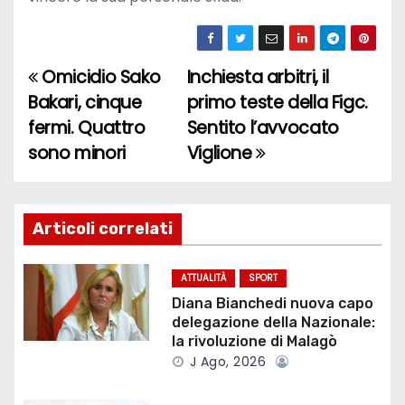
Omicidio Sako
Inchiesta arbitri, il
N
Bakari, cinque
primo teste della Figc.
a
fermi. Quattro
Sentito l’avvocato
sono minori
Viglione
v
i
g
Articoli correlati
a
ATTUALITÀ
SPORT
z
Diana Bianchedi nuova capo
delegazione della Nazionale:
i
la rivoluzione di Malagò
J Ago, 2026
o