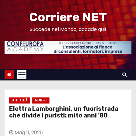
S
a
Corriere NET
l
t
Succede nel Mondo, accade qui!
a
a
l
c
o
n
t
e
ATTUALITÀ
MOTORI
n
Elettra Lamborghini, un fuoristrada
u
che divide i puristi: mito anni ’80
t
o
Mag 11, 2026