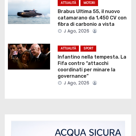
ATTUALITÀ
MOTORI
n
Brabus Ultima 55, il nuovo
e
catamarano da 1.450 CV con
fibra di carbonio a vista
a
J Ago, 2026
r
ATTUALITÀ
SPORT
t
Infantino nella tempesta. La
Fifa contro “attacchi
i
coordinati per minare la
governance”
c
J Ago, 2026
o
l
i