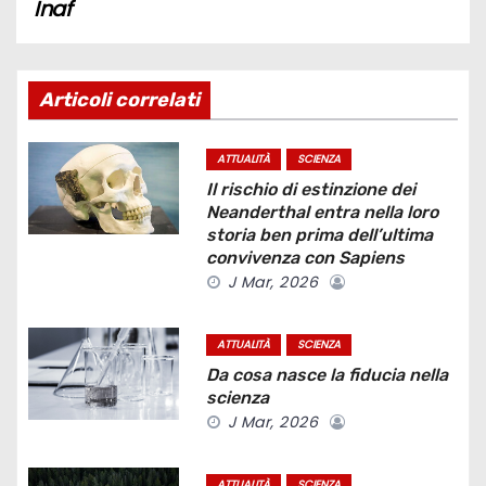
Inaf
i
g
Articoli correlati
a
z
ATTUALITÀ
SCIENZA
Il rischio di estinzione dei
i
Neanderthal entra nella loro
storia ben prima dell’ultima
o
convivenza con Sapiens
J Mar, 2026
n
e
ATTUALITÀ
SCIENZA
Da cosa nasce la fiducia nella
a
scienza
J Mar, 2026
r
ATTUALITÀ
SCIENZA