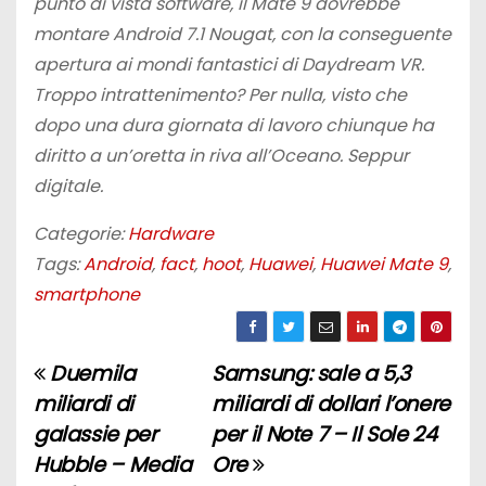
punto di vista software, il Mate 9 dovrebbe
montare Android 7.1 Nougat, con la conseguente
apertura ai mondi fantastici di Daydream VR.
Troppo intrattenimento? Per nulla, visto che
dopo una dura giornata di lavoro chiunque ha
diritto a un’oretta in riva all’Oceano. Seppur
digitale.
Categorie:
Hardware
Tags:
Android
,
fact
,
hoot
,
Huawei
,
Huawei Mate 9
,
smartphone
Duemila
Samsung: sale a 5,3
N
miliardi di
miliardi di dollari l’onere
a
galassie per
per il Note 7 – Il Sole 24
Hubble – Media
Ore
v