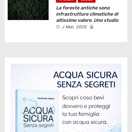
t
La foreste antiche sono
i
infrastrutture climatiche di
altissimo valore. Uno studio
c
J Mar, 2026
o
l
i