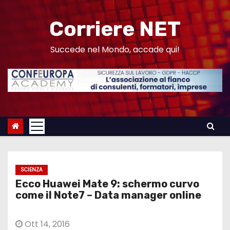
S
a
Corriere NET
l
t
Succede nel Mondo, accade qui!
a
a
l
c
o
n
t
e
SCIENZA
n
Ecco Huawei Mate 9: schermo curvo
u
come il Note7 – Data manager online
t
o
Ott 14, 2016