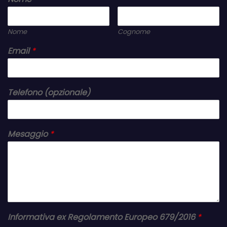
Nome
Cognome
Email
*
Telefono (opzionale)
Mesaggio
*
Informativa ex Regolamento Europeo 679/2016
*