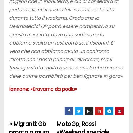
migliori che in Inghilterra, e ciò ci consentirà di
portare avanti il nostro lavoro con continuità
durante tutto il weekend. Credo che la
Desmosedici GP potrà essere competitiva su
questo tracciato, dove due settimane fa
abbiamo svolto un test con buoni riscontri. E’
vero che non abbiamo avuto un confronto
diretto con i nostri principali avversari, ma il
feeling è stato molto buono e credo che avremo
delle ottime possibilità per ben figurare in gara».
Iannone: «Eravamo da podio»
Migranti: Gb
MotoGp, Rossi:
N
pronta a muro
«Weekend speciale,