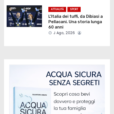
r
ATTUALITÀ
SPORT
L’Italia dei tuffi, da Dibiasi a
t
Pellacani. Una storia lunga
60 anni
i
J Ago, 2026
c
o
l
i