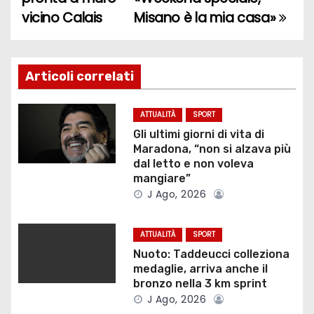
a
vicino Calais
Misano è la mia casa»
v
i
Articoli correlati
g
ATTUALITÀ
SPORT
a
Gli ultimi giorni di vita di
Maradona, “non si alzava più
z
dal letto e non voleva
mangiare”
i
J Ago, 2026
o
ATTUALITÀ
SPORT
n
Nuoto: Taddeucci colleziona
medaglie, arriva anche il
e
bronzo nella 3 km sprint
J Ago, 2026
a