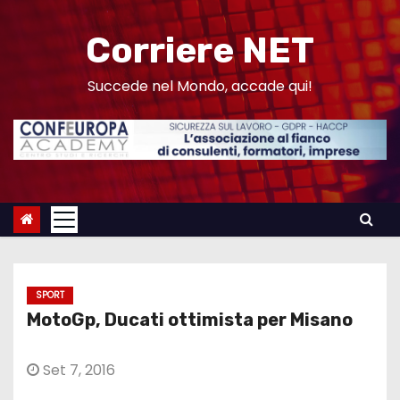
S
a
Corriere NET
l
t
Succede nel Mondo, accade qui!
a
a
l
c
o
n
t
e
SPORT
n
MotoGp, Ducati ottimista per Misano
u
t
Set 7, 2016
o