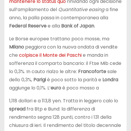
mantenere lo status quo
rinviando ogni decisione
sull’ampliamento del
Quantitative easing
a fine
anno, la palla passa in contemporanea alla
Federal Reserve
e alla
Bank of Japan
.
Le Borse europee trattano poco mosse, ma
Milano
peggiora con la nuova ondata di vendite
che
colpisce il Monte dei Paschi
e manda in
sofferenza il comparto bancario: il Ftse Mib cede
lo 0,3%. In cauto rialzo le altre:
Francoforte
sale
dello 0,3%,
Parigi
è poco sotto la parità e
Londra
aggiunge lo 0,1%. L’
euro
è poco mosso a
1,118 dollari e a 113,8 yen. Tratta in leggero calo lo
spread
fra Btp e Bund: la differenza di
rendimento segna 128 punti, contro i 131 della
chiusura di ieri. Il rendimento del titolo decennale