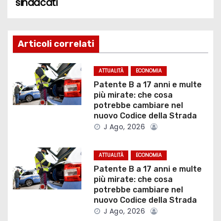
sindacati
v
i
g
Articoli correlati
a
ATTUALITÀ
ECONOMIA
z
Patente B a 17 anni e multe
più mirate: che cosa
i
potrebbe cambiare nel
nuovo Codice della Strada
o
J Ago, 2026
n
ATTUALITÀ
ECONOMIA
e
Patente B a 17 anni e multe
più mirate: che cosa
a
potrebbe cambiare nel
nuovo Codice della Strada
r
J Ago, 2026