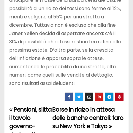
anticipare le mosse della Banca centrale Usa, le
possibilità di un rialzo dei tassi sono ferme al 12%,
mentre salgono al 55% per una stretta a
dicembre. Tuttavia non è escluso che alla fine
Janet Yellen decida di aspettare ancora: c’è il
31% di possibilità che i tassi restino fermi fino alla
prossima estate. D’altra parte, se la crescita
dell’inflazione è apparsa sopra le attese,
aumentando le probabilità di una stretta, altri
numeri, come quelli sulle vendite al dettaglio,
sono risultati assai deludenti.
Pensioni, slitta
Borse in rialzo in attesa
N
il tavolo
delle banche centrali: faro
a
governo-
su New York e Tokyo