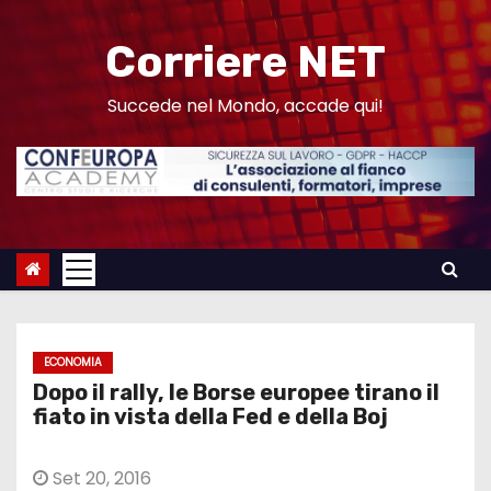
S
a
Corriere NET
l
t
Succede nel Mondo, accade qui!
a
a
l
c
o
n
t
e
ECONOMIA
n
Dopo il rally, le Borse europee tirano il
u
fiato in vista della Fed e della Boj
t
o
Set 20, 2016