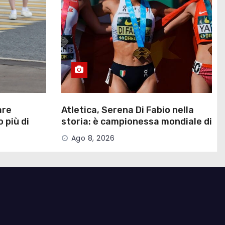
are
Atletica, Serena Di Fabio nella
 più di
storia: è campionessa mondiale di
marcia under 20
Ago 8, 2026