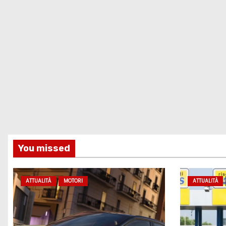
c
o
l
i
You missed
ATTUALITÀ
MOTORI
ATTUALITÀ