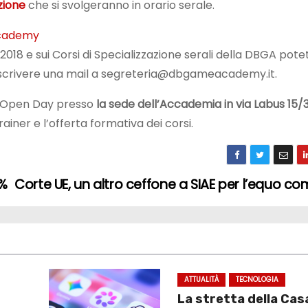
zione
che si svolgeranno in orario serale.
2018 e sui Corsi di Specializzazione serali della DBGA pote
scrivere una mail a segreteria@dbgameacademy.it.
ue Open Day presso
la sede dell’Accademia in via Labus 15/
ainer e l’offerta formativa dei corsi.
5%
Corte UE, un altro ceffone a SIAE per l’equo 
ATTUALITÀ
TECNOLOGIA
La stretta della Cas