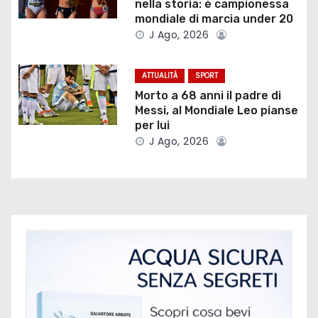
nella storia: è campionessa
e
mondiale di marcia under 20
J Ago, 2026
a
r
ATTUALITÀ
SPORT
Morto a 68 anni il padre di
t
Messi, al Mondiale Leo pianse
per lui
i
J Ago, 2026
c
o
l
i