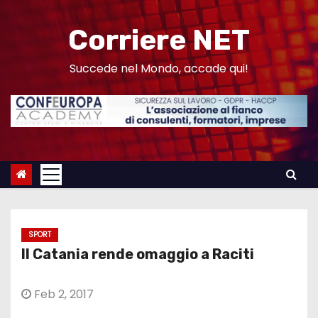
S
a
Corriere NET
l
t
Succede nel Mondo, accade qui!
a
a
l
c
o
n
t
e
SPORT
n
Il Catania rende omaggio a Raciti
u
t
Feb 2, 2017
o