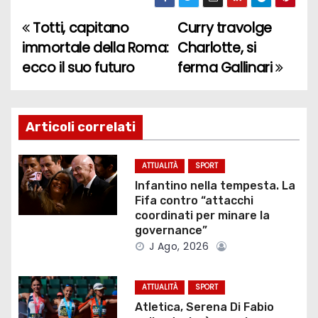
Totti, capitano
Curry travolge
N
immortale della Roma:
Charlotte, si
a
ecco il suo futuro
ferma Gallinari
v
i
Articoli correlati
g
ATTUALITÀ
SPORT
a
Infantino nella tempesta. La
Fifa contro “attacchi
z
coordinati per minare la
governance”
i
J Ago, 2026
o
ATTUALITÀ
SPORT
n
Atletica, Serena Di Fabio