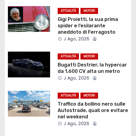
a
ATTUALITÀ
MOTORI
z
Gigi Proietti, la sua prima
spider e l’esilarante
i
aneddoto di Ferragosto
J Ago, 2026
o
ATTUALITÀ
MOTORI
n
Bugatti Destrier, la hypercar
e
da 1.600 CV alta un metro
J Ago, 2026
a
r
ATTUALITÀ
MOTORI
Traffico da bollino nero sulle
t
Autostrade, quali ore evitare
nel weekend
i
J Ago, 2026