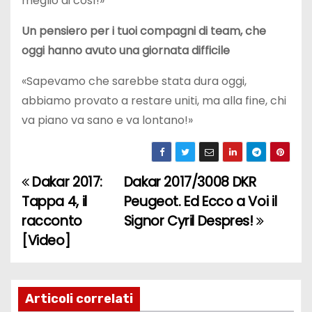
meglio di così!»
Un pensiero per i tuoi compagni di team, che
oggi hanno avuto una giornata difficile
«Sapevamo che sarebbe stata dura oggi,
abbiamo provato a restare uniti, ma alla fine, chi
va piano va sano e va lontano!»
Dakar 2017:
Dakar 2017/3008 DKR
N
Tappa 4, il
Peugeot. Ed Ecco a Voi il
a
racconto
Signor Cyril Despres!
[Video]
v
i
g
Articoli correlati