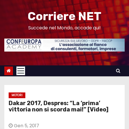
S
a
Corriere NET
l
t
Succede nel Mondo, accade qui!
a
a
l
c
o
n
t
e
MOTORI
n
Dakar 2017, Despres: “La ‘prima’
u
vittoria non si scorda mai!” [Video]
t
o
Gen 5, 2017