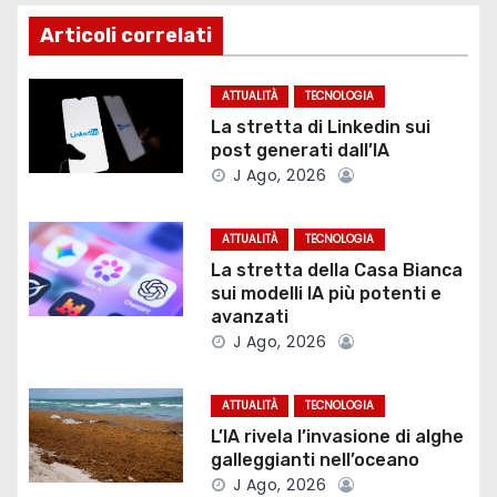
i
Articoli correlati
g
ATTUALITÀ
TECNOLOGIA
a
La stretta di Linkedin sui
post generati dall’IA
z
J Ago, 2026
i
ATTUALITÀ
TECNOLOGIA
o
La stretta della Casa Bianca
sui modelli IA più potenti e
n
avanzati
J Ago, 2026
e
a
ATTUALITÀ
TECNOLOGIA
L’IA rivela l’invasione di alghe
r
galleggianti nell’oceano
t
J Ago, 2026