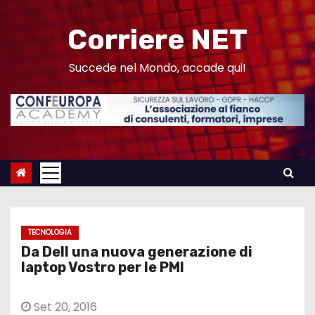
S
a
Corriere NET
l
t
Succede nel Mondo, accade qui!
a
a
l
c
o
n
t
e
TECNOLOGIA
n
Da Dell una nuova generazione di
u
laptop Vostro per le PMI
t
o
Set 20, 2016