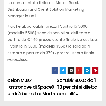
ha commentato il rilascio Marco Bossi,
Distribution and Client Solution Marketing
Manager in Dell.
Più che abbordabili i prezzi. I Vostro 15 5000
(modello 5568) sono disponibili su dell.com a
partire da €449 prezzo utente finale iva esclusa.
Il Vostro 15 3000 (modello 3568) lo sarà dall’11
ottobre a partire da 379€ prezzo utente finale
iva esclusa.
Elon Musk:
SanDisk SDXC da 1
N
l’astronave di SpaceX
TB per chi si diletta
a
andrà ben oltre Marte
con il 4K
v