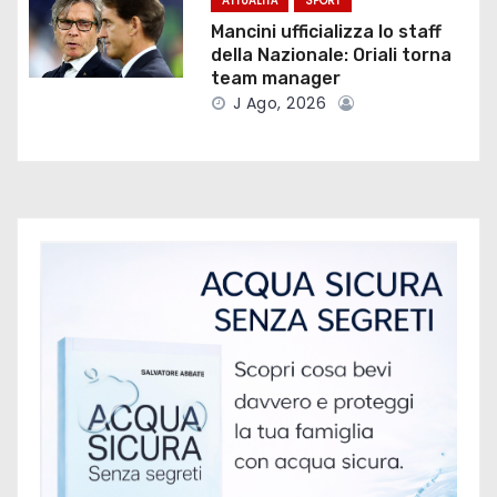
ATTUALITÀ
SPORT
t
Mancini ufficializza lo staff
della Nazionale: Oriali torna
i
team manager
J Ago, 2026
c
o
l
i