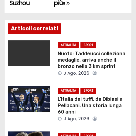
Suzhou
più»
v
i
g
Articoli correlati
a
ATTUALITÀ
SPORT
z
Nuoto: Taddeucci colleziona
medaglie, arriva anche il
i
bronzo nella 3 km sprint
J Ago, 2026
o
ATTUALITÀ
SPORT
n
L’Italia dei tuffi, da Dibiasi a
e
Pellacani. Una storia lunga
60 anni
a
J Ago, 2026
r