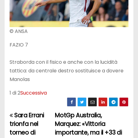
© ANSA
FAZIO 7
Straborda con il fisico e anche con la lucidità
tattica: da centrale destro sostituisce a dovere
Manolas
1 di 2
Successiva
Sara Errani
MotGp Australia,
N
trionfa nel
Marquez: «Vittoria
a
torneo di
importante, ma il +33 di