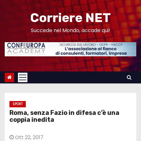
S
a
Corriere NET
l
t
Succede nel Mondo, accade qui!
a
a
l
c
o
n
t
e
SPORT
n
Roma, senza Fazio in difesa c’è una
u
coppia inedita
t
o
Ott 22, 2017