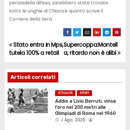
periziadella difesa, sarebbero state trovate
sotto le unghie di Chiara:è quanto scrive il
Corriere della Sera.
Stato entra in Mps,
Supercoppa:Montell
N
tutela 100% a retail
a, ritardo non è alibi
a
v
Articoli correlati
i
g
ATTUALITÀ
SPORT
Addio a Livio Berruti, vinse
a
l’oro nei 200 metri alle
Olimpiadi di Roma nel 1960
z
J Ago, 2026