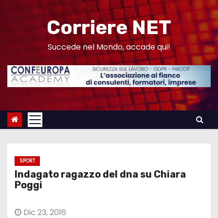
S
a
Corriere NET
l
t
Succede nel Mondo, accade qui!
a
a
l
c
o
n
t
e
SPORT
n
Indagato ragazzo del dna su Chiara
u
Poggi
t
o
Dic 23, 2016