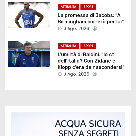
i
ATTUALITÀ
SPORT
o
La promessa di Jacobs: “A
Birmingham correrò per lui”
n
J Ago, 2026
e
ATTUALITÀ
SPORT
a
L’umiltà di Baldini: “Io ct
dell’Italia? Con Zidane e
r
Klopp c’era da nascondersi”
J Ago, 2026
t
i
c
o
l