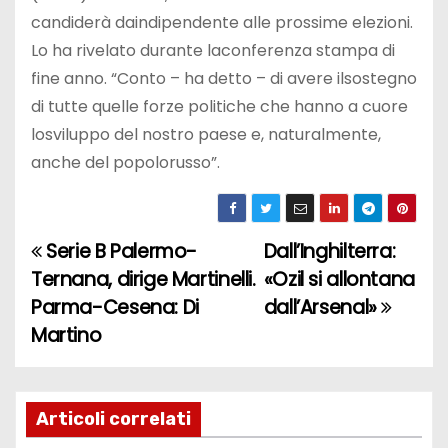
candiderà daindipendente alle prossime elezioni.
Lo ha rivelato durante laconferenza stampa di
fine anno. “Conto – ha detto – di avere ilsostegno
di tutte quelle forze politiche che hanno a cuore
losviluppo del nostro paese e, naturalmente,
anche del popolorusso”.
Serie B Palermo-
Dall’Inghilterra:
N
Ternana, dirige Martinelli.
«Ozil si allontana
a
Parma-Cesena: Di
dall’Arsenal»
Martino
v
i
g
Articoli correlati