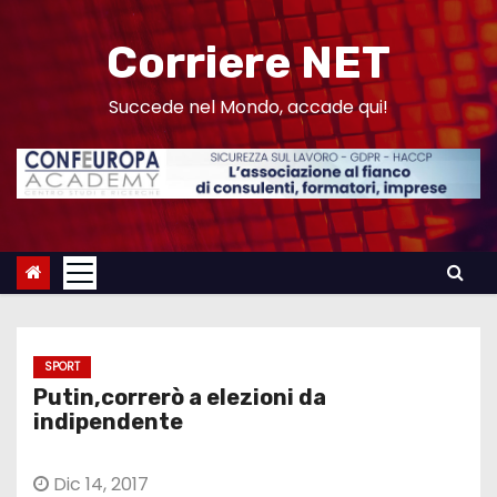
S
a
Corriere NET
l
t
Succede nel Mondo, accade qui!
a
a
l
c
o
n
t
e
SPORT
n
Putin,correrò a elezioni da
u
indipendente
t
o
Dic 14, 2017