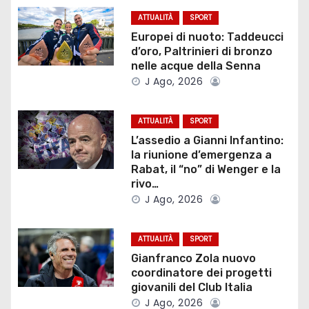
a
ATTUALITÀ
SPORT
z
Europei di nuoto: Taddeucci
d’oro, Paltrinieri di bronzo
i
nelle acque della Senna
J Ago, 2026
o
ATTUALITÀ
SPORT
n
L’assedio a Gianni Infantino:
e
la riunione d’emergenza a
Rabat, il “no” di Wenger e la
a
rivo…
J Ago, 2026
r
t
ATTUALITÀ
SPORT
Gianfranco Zola nuovo
i
coordinatore dei progetti
giovanili del Club Italia
c
J Ago, 2026