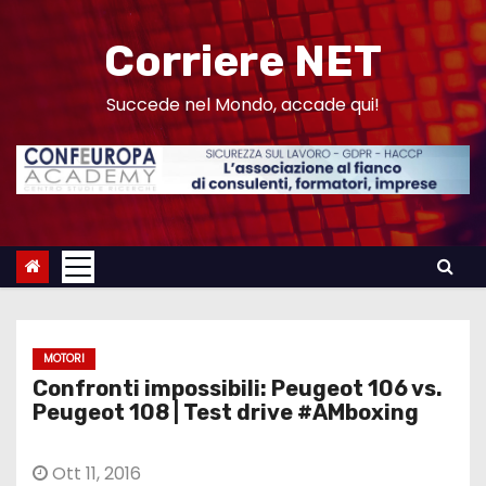
S
a
Corriere NET
l
t
Succede nel Mondo, accade qui!
a
a
l
c
o
n
t
e
MOTORI
n
Confronti impossibili: Peugeot 106 vs.
u
Peugeot 108 | Test drive #AMboxing
t
o
Ott 11, 2016