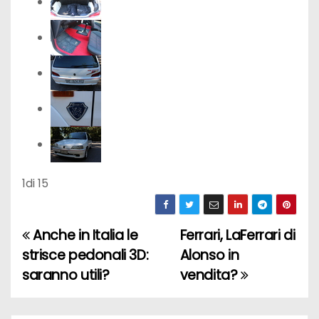
1
di 15
Anche in Italia le
Ferrari, LaFerrari di
N
strisce pedonali 3D:
Alonso in
a
saranno utili?
vendita?
v