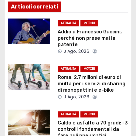
i
Articoli correlati
g
ATTUALITÀ
MOTORI
a
Addio a Francesco Guccini,
perché non prese mai la
z
patente
J Ago, 2026
i
o
ATTUALITÀ
MOTORI
Roma, 2,7 milioni di euro di
n
multa per i servizi di sharing
di monopattini e e-bike
e
J Ago, 2026
a
ATTUALITÀ
MOTORI
r
Caldo e asfalto a 70 gradi: i 3
controlli fondamentali da
t
fare agli pneumatici