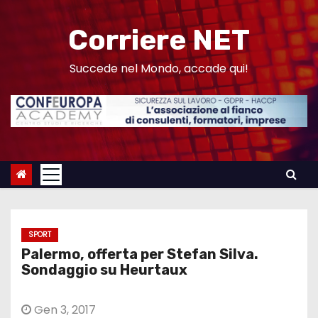
S
a
Corriere NET
l
t
Succede nel Mondo, accade qui!
a
a
l
c
o
n
t
e
SPORT
n
Palermo, offerta per Stefan Silva.
u
Sondaggio su Heurtaux
t
o
Gen 3, 2017