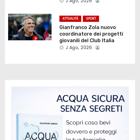
J Ago, 2026
a
r
ATTUALITÀ
SPORT
Gianfranco Zola nuovo
t
coordinatore dei progetti
giovanili del Club Italia
i
J Ago, 2026
c
o
l
i