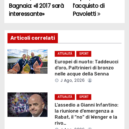
Bagnaia: «Il 2017 sarà
l’acquisto di
a
interessante»
Pavoletti
v
i
Articoli correlati
g
ATTUALITÀ
SPORT
a
Europei di nuoto: Taddeucci
d’oro, Paltrinieri di bronzo
z
nelle acque della Senna
J Ago, 2026
i
o
ATTUALITÀ
SPORT
L’assedio a Gianni Infantino:
n
la riunione d’emergenza a
Rabat, il “no” di Wenger e la
e
rivo…