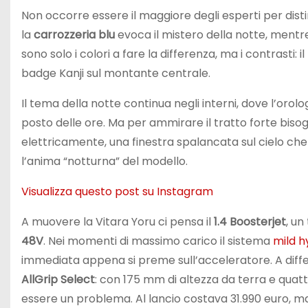
Non occorre essere il maggiore degli esperti per dist
la
carrozzeria blu
evoca il mistero della notte, mentre
sono solo i colori a fare la differenza, ma i contrasti: 
badge Kanji sul montante centrale.
Il tema della notte continua negli interni, dove l’oro
posto delle ore. Ma per ammirare il tratto forte bisog
elettricamente, una finestra spalancata sul cielo c
l’anima “notturna” del modello.
Visualizza questo post su Instagram
A muovere la Vitara Yoru ci pensa il
1.4 Boosterjet
, un
48V
. Nei momenti di massimo carico il sistema
mild h
immediata appena si preme sull’acceleratore. A diffe
AllGrip Select
: con 175 mm di altezza da terra e quatt
essere un problema. Al lancio costava 31.990 euro, ma