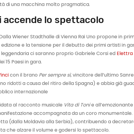
lità di una macchina molto pragmatica.
i accende lo spettacolo
. Dalla Wiener Stadthalle di Vienna Rai Uno propone in pri
ª edizione e la tensione per il debutto dei primi artisti in ga
e leggendaria ci saranno proprio Gabriele Corsi ed
Elettra
 15 Paesi in gara.
inci
con il brano
Per sempre sì
, vincitore dell’ultimo Sanr
nno ridotti a causa del ritiro della Spagna) e abbia già gu
ubblico internazionale
ffidata al racconto musicale
Vita di Toni
e all’emozionante 
a manifestazione accompagnata da un coro monumentale. Da
etta (dalla Moldavia alla Serbia), contribuendo a decretare
esta che alzare il volume e godersi lo spettacolo.