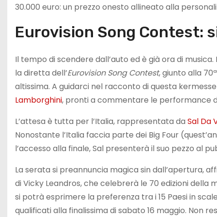
30.000 euro: un prezzo onesto allineato alla persona
Eurovision Song Contest: s
Il tempo di scendere dall’auto ed è già ora di musica
la diretta dell’
Eurovision Song Contest
, giunto alla 70
altissima. A guidarci nel racconto di questa kermess
Lamborghini
, pronti a commentare le performance dei
L’attesa è tutta per l’Italia, rappresentata da
Sal Da V
Nonostante l’Italia faccia parte dei Big Four (quest’a
l’accesso alla finale, Sal presenterà il suo pezzo al p
La serata si preannuncia magica sin dall’apertura, a
di Vicky Leandros, che celebrerà le 70 edizioni dell
si potrà esprimere la preferenza tra i 15 Paesi in scal
qualificati alla finalissima di sabato 16 maggio. Non r