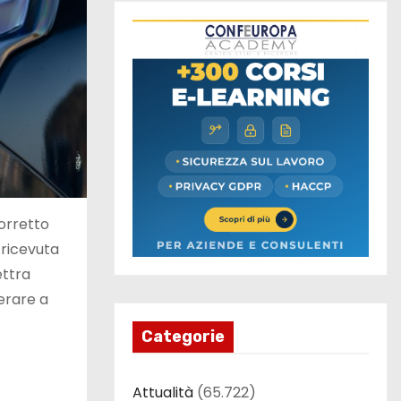
corretto
ricevuta
ettra
erare a
Categorie
Attualità
(65.722)