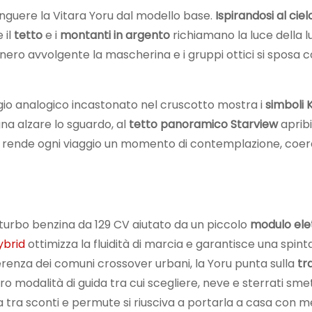
inguere la Vitara Yoru dal modello base.
Ispirandosi al ciel
 il
tetto
e i
montanti in argento
richiamano la luce della l
il nero avvolgente la mascherina e i gruppi ottici si sposa co
logio analogico incastonato nel cruscotto mostra i
simboli K
na alzare lo sguardo, al
tetto panoramico Starview
apribi
he rende ogni viaggio un momento di contemplazione, coe
 turbo benzina da 129 CV aiutato da un piccolo
modulo elet
ybrid
ottimizza la fluidità di marcia e garantisce una spint
renza dei comuni crossover urbani, la Yoru punta sulla
tr
ro modalità di guida tra cui scegliere, neve e sterrati sme
 tra sconti e permute si riusciva a portarla a casa con m