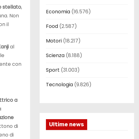
o stellato
,
Economia
(16.576)
una. Non
n il
Food
(2.587)
Motori
(18.217)
anji
al
le
Scienza
(8.188)
rente con
Sport
(31.003)
Tecnologia
(9.826)
trico a
a
azione
Ultime news
ttono di
eno di