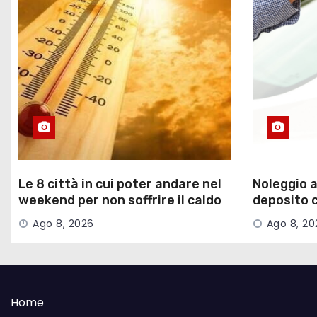
Le 8 città in cui poter andare nel
Noleggio a
weekend per non soffrire il caldo
deposito c
di credito
Ago 8, 2026
Ago 8, 20
Home