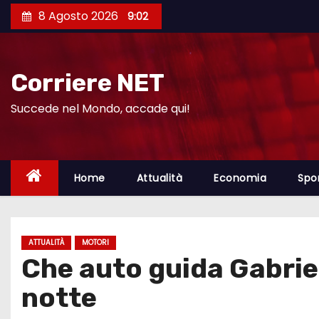
S
8 Agosto 2026
9:02
a
l
t
Corriere NET
a
a
Succede nel Mondo, accade qui!
l
c
o
Home
Attualità
Economia
Spo
n
t
e
ATTUALITÀ
MOTORI
n
Che auto guida Gabriel
u
t
notte
o