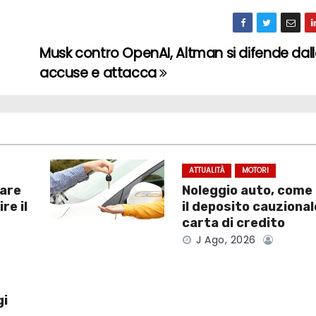
Musk contro OpenAI, Altman si difende dal
accuse e attacca
ATTUALITÀ
MOTORI
dare
Noleggio auto, come
re il
il deposito cauzional
carta di credito
J Ago, 2026
gi