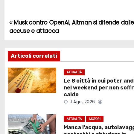
Musk contro OpenAI, Altman si difende dalle
N
accuse e attacca
a
v
Articoli correlati
i
g
ATTUALITÀ
Le 8 città in cui poter an
a
nel weekend per non soffri
caldo
z
J Ago, 2026
i
ATTUALITÀ
MOTORI
o
Manca l’acqua, autolavag