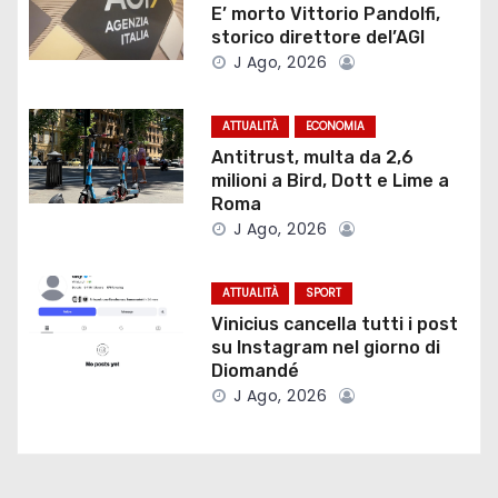
z
E’ morto Vittorio Pandolfi,
storico direttore del’AGI
i
J Ago, 2026
o
ATTUALITÀ
ECONOMIA
n
Antitrust, multa da 2,6
milioni a Bird, Dott e Lime a
e
Roma
J Ago, 2026
a
r
ATTUALITÀ
SPORT
Vinicius cancella tutti i post
t
su Instagram nel giorno di
Diomandé
i
J Ago, 2026
c
o