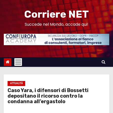
S
a
Corriere NET
l
t
Succede nel Mondo, accade qui!
a
a
l
c
o
n
t
e
ATTUALITÀ
n
Caso Yara, i difensori di Bossetti
u
depositano il ricorso contro la
condanna all’ergastolo
t
o