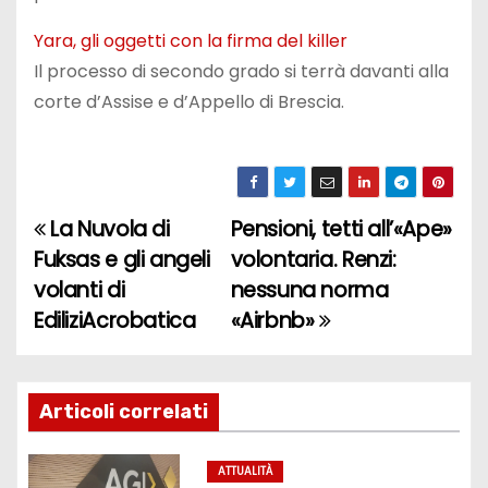
Yara, gli oggetti con la firma del killer
Il processo di secondo grado si terrà davanti alla
corte d’Assise e d’Appello di Brescia.
La Nuvola di
Pensioni, tetti all’«Ape»
N
Fuksas e gli angeli
volontaria. Renzi:
a
volanti di
nessuna norma
EdiliziAcrobatica
«Airbnb»
v
i
g
Articoli correlati
a
ATTUALITÀ