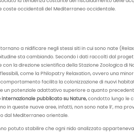
ssociato la tendenza costante del riscaldamento delle ac
le coste occidentali del Mediterraneo occidentale.
tornano a nidificare negli stessi siti in cui sono nate (Rela
itudine sta cambiando. Secondo i dati raccolti dal proge
on la direzione scientifica della Stazione Zoologica di Nap
essibili, come la Philopatry Relaxation, ovvero una minore
 comportamento facilita la colonizzazione di nuovi habita
isce un potenziale adattativo superiore a quanto precede
 internazionale pubblicato su Nature,
condotto lungo le 
icano in queste nuove aree, infatti, non sono nate li’, ma p
 o dal Mediterraneo orientale.
hanno potuto stabilire che ogni nido analizzato appartenev