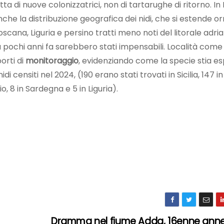
 di nuove colonizzatrici, non di tartarughe di ritorno. In I
he la distribuzione geografica dei nidi, che si estende or
Toscana, Liguria e persino tratti meno noti del litorale adria
 pochi anni fa sarebbero stati impensabili. Località come i
orti di
monitoraggio
, evidenziando come la specie stia e
i censiti nel 2024, (190 erano stati trovati in Sicilia, 147 i
o, 8 in Sardegna e 5 in Liguria).
Dramma nel fiume Adda, 16enne ann