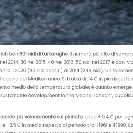
alati ben
601 nidi di tartarughe
, il numero più alto di sempre
l 2014, 30 nel 2015, 40 nel 2016, 50 nidi nel 2017 e cosi’ vi
ra il 2020 (80 nidi censiti) al 2021 (244 nidi). Un fenom
cino del Mediterraneo. Si tratta di 1,4 C in più rispetto a
remento medio della temperatura globale: è quanto emerge
 sustainable development in the Mediterranean”, pubblic
ldando più velocemente sul pianeta
, circa + 0,4 C per og
 e +3,5 C in media rispetto al periodo tra il 1961 e il 1990. 