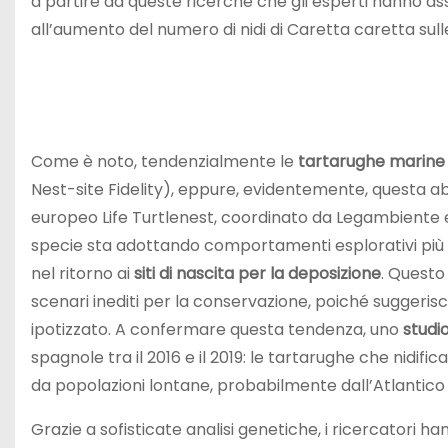
a partire da queste ricerche che gli esperti hanno a
all’aumento del numero di nidi di Caretta caretta sul
Come è noto, tendenzialmente le
tartarughe marine
Nest-site Fidelity), eppure, evidentemente, questa ab
europeo Life Turtlenest, coordinato da Legambiente e c
specie sta adottando comportamenti esplorativi più fl
nel ritorno ai
siti di nascita per la deposizione
. Questo
scenari inediti per la conservazione, poiché sugger
ipotizzato. A confermare questa tendenza, uno
studio
spagnole tra il 2016 e il 2019: le tartarughe che nidif
da popolazioni lontane, probabilmente dall’Atlantico
Grazie a sofisticate analisi genetiche, i ricercatori 