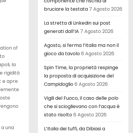
que
componente che rischia di
bruciare la testata
7 Agosto 2026
La stretta di Linkedin sui post
generati dall’IA
7 Agosto 2026
Agosto, si ferma l’Italia ma non il
xation of
gioco da tavolo
6 Agosto 2026
tto
oli, la
Spin Time, la proprietà respinge
 rigidità
la proposta di acquisizione del
t e apre
Campidoglio
6 Agosto 2026
ntemente
coste
Vigili del Fuoco, il caso delle polo
rovengono
che si scioglievano con l’acqua è
stato risolto
6 Agosto 2026
a a una
L’Italia dei tuffi, da Dibiasi a