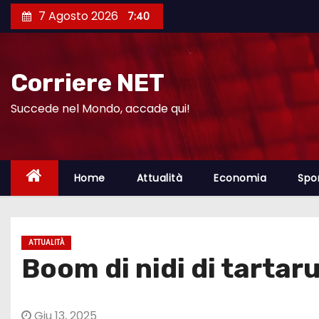
S
7 Agosto 2026
7:40
a
l
t
Corriere NET
a
a
Succede nel Mondo, accade qui!
l
c
o
Home
Attualità
Economia
Spo
n
t
e
ATTUALITÀ
n
Boom di nidi di tartar
u
t
o
Giu 13, 2025