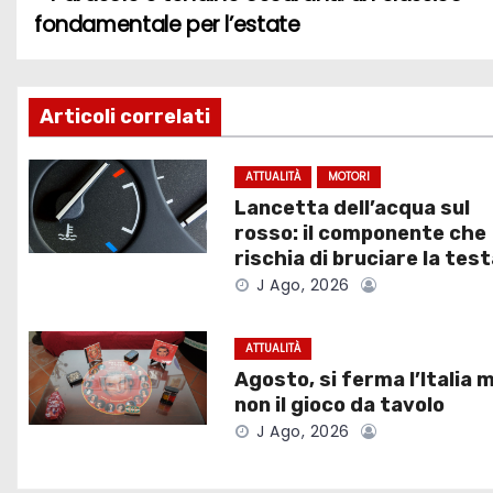
N
fondamentale per l’estate
a
v
Articoli correlati
i
g
ATTUALITÀ
MOTORI
Lancetta dell’acqua sul
a
rosso: il componente che
rischia di bruciare la tes
z
J Ago, 2026
i
ATTUALITÀ
o
Agosto, si ferma l’Italia 
non il gioco da tavolo
n
J Ago, 2026
e