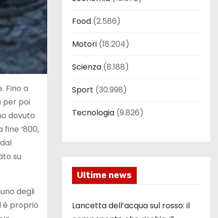
Food
(2.586)
Motori
(18.204)
Scienza
(8.188)
. Fino a
Sport
(30.998)
a per poi
Tecnologia
(9.826)
eno dovuto
 fine ‘800,
 dal
ato su
Ultime news
nuno degli
Ed è proprio
Lancetta dell’acqua sul rosso: il