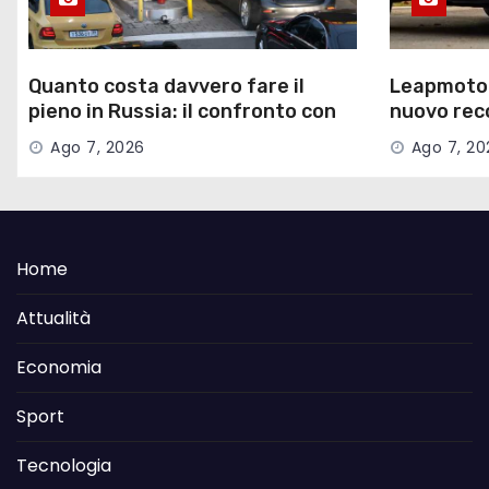
Quanto costa davvero fare il
Leapmotor,
pieno in Russia: il confronto con
nuovo reco
l’Italia
a luglio 2
Ago 7, 2026
Ago 7, 20
Home
Attualità
Economia
Sport
Tecnologia