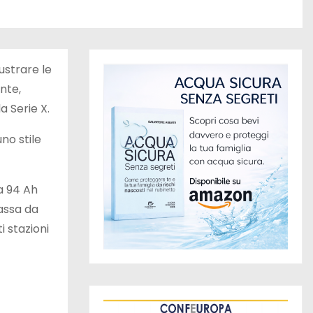
lustrare le
nte,
a Serie X.
uno stile
da 94 Ah
assa da
i stazioni