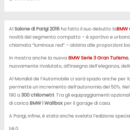
Al
Salone di Parigi 2016
ha fatto il suo debutto la
BMW 
novità del segmento compatto – è sportivo e urbano.
chiamata “luminous red” – abbina alle proporzioni bas
In mostra anche la nuova
BMW Serie 3 Gran Turismo
nuovamente rivalutato, all’insegna dell’eleganza, della 
Al Mondial de l’Automobile ci sarà spazio anche per l
permette un incremento dell’autonomia del 50%.
Nel
190 a
300 chilometri
. Tra gli equipaggiamenti opzionali
di carica
BMW i Wallbox
per il garage di casa.
A Parigi, infine, è stata anche svelata l’edizione speci
1
di 0