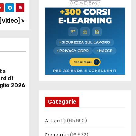
 [Video]
ita
rd di
uglio 2026
Categorie
Attualità
(65.690)
Economia
(16.572)