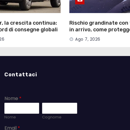
 la crescita continua:
Rischio grandinate con
rd di consegne globali
in arrivo, come protegg
026
propria auto
26
Ago 7, 2026
Contattaci
Nome
*
Nome
Cognome
Email
*