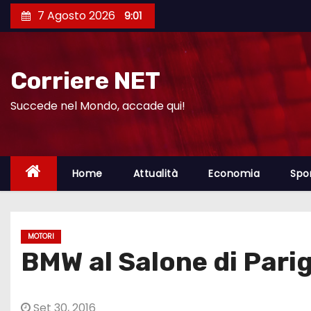
S
7 Agosto 2026
9:01
a
l
t
Corriere NET
a
a
Succede nel Mondo, accade qui!
l
c
o
Home
Attualità
Economia
Spo
n
t
e
MOTORI
n
BMW al Salone di Parig
u
t
o
Set 30, 2016