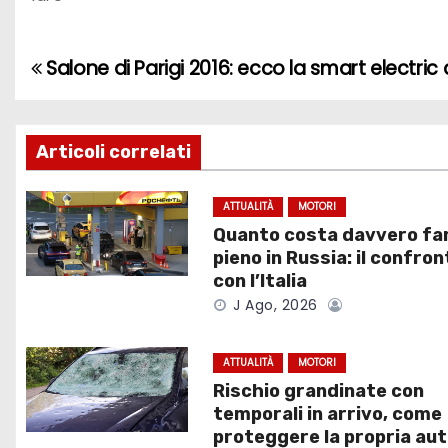
Salone di Parigi 2016: ecco la smart electric 
N
a
v
Articoli correlati
i
ATTUALITÀ
MOTORI
Quanto costa davvero far
g
pieno in Russia: il confron
a
con l’Italia
J Ago, 2026
z
i
ATTUALITÀ
MOTORI
Rischio grandinate con
o
temporali in arrivo, come
proteggere la propria au