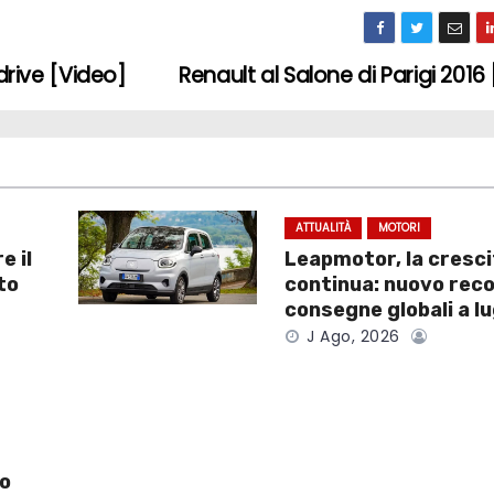
drive [Video]
Renault al Salone di Parigi 2016
ATTUALITÀ
MOTORI
e il
Leapmotor, la cresc
to
continua: nuovo reco
consegne globali a l
J Ago, 2026
to