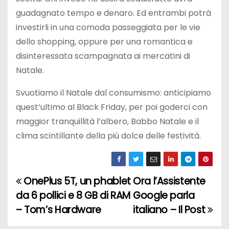
guadagnato tempo e denaro. Ed entrambi potrà
investirli in una comoda passeggiata per le vie
dello shopping, oppure per una romantica e
disinteressata scampagnata ai mercatini di
Natale.
Svuotiamo il Natale dal consumismo: anticipiamo
quest’ultimo al Black Friday, per poi goderci con
maggior tranquillità l’albero, Babbo Natale e il
clima scintillante della più dolce delle festività.
OnePlus 5T, un phablet
Ora l’Assistente
N
da 6 pollici e 8 GB di RAM
Google parla
a
– Tom’s Hardware
italiano – Il Post
v