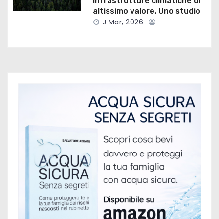
infrastrutture climatiche di
t
altissimo valore. Uno studio
i
J Mar, 2026
c
o
l
i