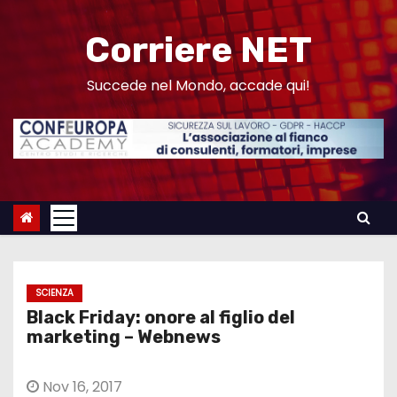
S
a
Corriere NET
l
t
Succede nel Mondo, accade qui!
a
a
l
c
o
n
t
e
SCIENZA
n
Black Friday: onore al figlio del
u
marketing – Webnews
t
o
Nov 16, 2017