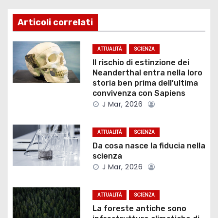
i
Articoli correlati
g
ATTUALITÀ
SCIENZA
a
Il rischio di estinzione dei
Neanderthal entra nella loro
z
storia ben prima dell’ultima
convivenza con Sapiens
i
J Mar, 2026
o
ATTUALITÀ
SCIENZA
n
Da cosa nasce la fiducia nella
scienza
e
J Mar, 2026
a
ATTUALITÀ
SCIENZA
r
La foreste antiche sono