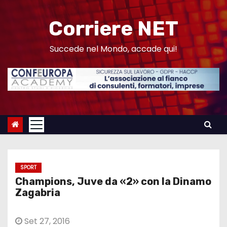
S
a
Corriere NET
l
t
Succede nel Mondo, accade qui!
a
a
l
c
o
n
t
e
SPORT
n
Champions, Juve da «2» con la Dinamo
u
Zagabria
t
o
Set 27, 2016