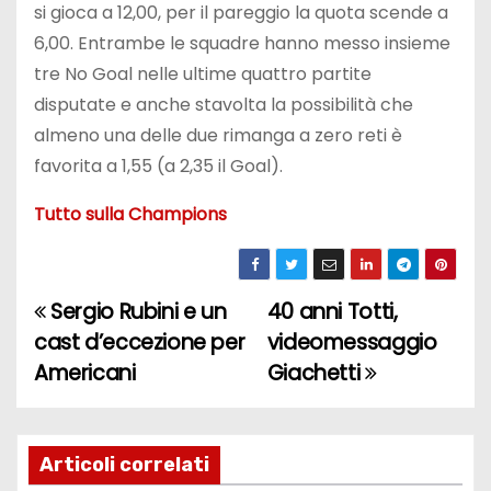
si gioca a 12,00, per il pareggio la quota scende a
6,00. Entrambe le squadre hanno messo insieme
tre No Goal nelle ultime quattro partite
disputate e anche stavolta la possibilità che
almeno una delle due rimanga a zero reti è
favorita a 1,55 (a 2,35 il Goal).
Tutto sulla Champions
Sergio Rubini e un
40 anni Totti,
N
cast d’eccezione per
videomessaggio
a
Americani
Giachetti
v
i
Articoli correlati