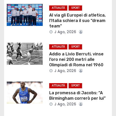
g
ATTUALITÀ
SPORT
a
Al via gli Europei di atletica,
l’Italia schiera il suo “dream
z
team”
J Ago, 2026
i
o
ATTUALITÀ
SPORT
Addio a Livio Berruti, vinse
n
l’oro nei 200 metri alle
Olimpiadi di Roma nel 1960
e
J Ago, 2026
a
ATTUALITÀ
SPORT
r
La promessa di Jacobs: “A
Birmingham correrò per lui”
t
J Ago, 2026
i