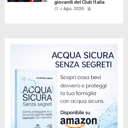
giovanili del Club Italia
i
J Ago, 2026
c
o
l
i