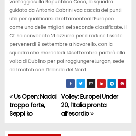
vantaggiosulla Repubblica Ceca, la squadra
guidata da Antonio Cabrini vaa caccia dei punti
utili per qualificarsi direttamenteall’Europeo
come una delle migliori sei seconde classificate. Il
Ct ha convocato 21 azzurre per il raduno fissato
pervenerdì 9 settembre a Novarello, con la
squadra che mercoledì 14settembre partirà alla
volta di Dublino per poi raggiungereLurgan, sede
del match con l’Irlanda del Nord.
Us Open: Nadal
Volley: Europei Under
N
troppo forte,
20, l’Italia pronta
a
Seppi ko
all’esordio
v