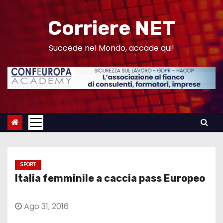
S
a
Corriere NET
l
t
Succede nel Mondo, accade qui!
a
a
l
c
o
n
t
e
SPORT
n
Italia femminile a caccia pass Europeo
u
t
Ago 31, 2016
o