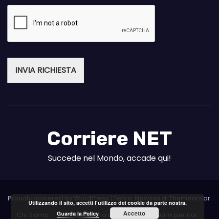
INVIA RICHIESTA
Corriere NET
Succede nel Mondo, accade qui!
Proudly powered by WordPress
|
Tema: Newses di
Themeansar
.
Utilizzando il sito, accetti l'utilizzo dei cookie da parte nostra.
Accetto
Guarda la Policy
Chi Siamo
Collabora con noi
Scrivi per noi