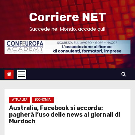
S
a
Corriere NET
l
t
Succede nel Mondo, accade qui!
a
a
l
c
o
n
t
e
ATTUALITÀ
ECONOMIA
n
Australia, Facebook si accorda:
u
pagherà l’uso delle news ai giornali di
Murdoch
t
o