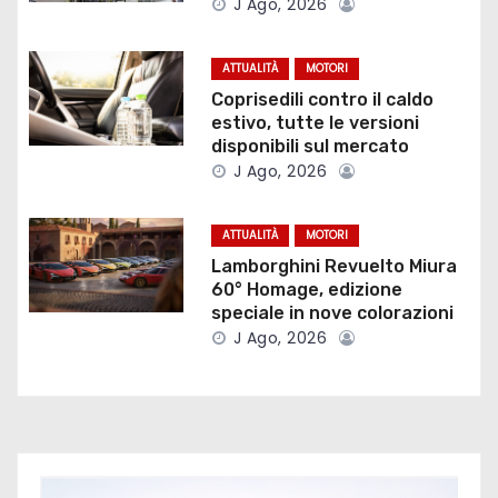
J Ago, 2026
n
ATTUALITÀ
MOTORI
e
Coprisedili contro il caldo
estivo, tutte le versioni
a
disponibili sul mercato
J Ago, 2026
r
t
ATTUALITÀ
MOTORI
Lamborghini Revuelto Miura
i
60° Homage, edizione
speciale in nove colorazioni
c
J Ago, 2026
o
l
i