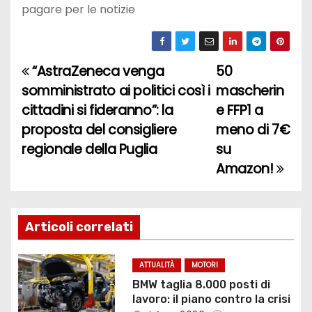
pagare per le notizie
“AstraZeneca venga
50
N
somministrato ai politici così i
mascherin
a
cittadini si fideranno”: la
e FFP1 a
proposta del consigliere
meno di 7€
v
regionale della Puglia
su
i
Amazon!
g
a
Articoli correlati
z
ATTUALITÀ
MOTORI
i
BMW taglia 8.000 posti di
lavoro: il piano contro la crisi
o