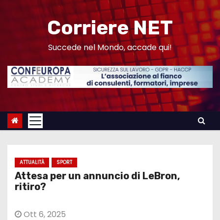
S
a
Corriere NET
l
t
Succede nel Mondo, accade qui!
a
a
l
c
o
n
t
e
ATTUALITÀ
SPORT
n
Attesa per un annuncio di LeBron,
u
ritiro?
t
o
Ott 6, 2025