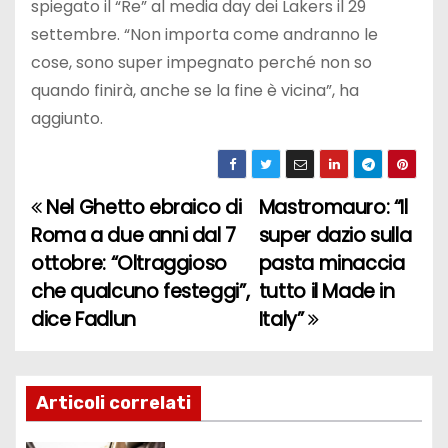
spiegato il “Re” al media day dei Lakers il 29
settembre. “Non importa come andranno le
cose, sono super impegnato perché non so
quando finirà, anche se la fine è vicina”, ha
aggiunto.
Nel Ghetto ebraico di
Mastromauro: “Il
N
Roma a due anni dal 7
super dazio sulla
a
ottobre: “Oltraggioso
pasta minaccia
che qualcuno festeggi”,
tutto il Made in
v
dice Fadlun
Italy”
i
g
Articoli correlati
a