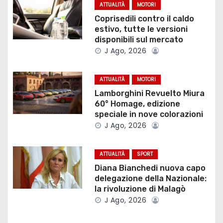
z
ATTUALITÀ
MOTORI
Coprisedili contro il caldo
i
estivo, tutte le versioni
disponibili sul mercato
o
J Ago, 2026
n
ATTUALITÀ
MOTORI
e
Lamborghini Revuelto Miura
60° Homage, edizione
a
speciale in nove colorazioni
J Ago, 2026
r
t
ATTUALITÀ
SPORT
Diana Bianchedi nuova capo
i
delegazione della Nazionale:
la rivoluzione di Malagò
c
J Ago, 2026
o