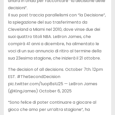
andrà in onda per raccontare “la decisione delle
decisioni”.
Il suo post traccia parallelismi con “la Decisione”,
la spiegazione del suo trasferimento da
Cleveland a Miami nel 2010, dove vinse due dei
suoi quattro titoli NBA. LeBron James, che
compirà 41 anni a dicembre, ha alimentato le
voci di un suo annuncio di ritiro al termine della
sua 23esima stagione, che inizierà il 21 ottobre.
The decision of all decisions. October 7th. 12pm
EST. #TheSecondDecision
pic.twitter.com/1uop8sIU25 — LeBron James
(@KingJames) October 6, 2025
“Sono felice di poter continuare a giocare al
gioco che amo per un’altra stagione”, ha