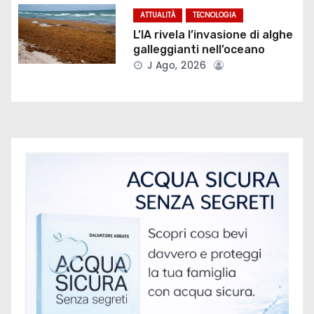
a
ATTUALITÀ
TECNOLOGIA
L’IA rivela l’invasione di alghe
r
galleggianti nell’oceano
t
J Ago, 2026
i
c
o
l
i