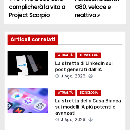
N
complicherà la vita a
G80, veloce e
a
Project Scorpio
reattiva
v
i
Articoli correlati
g
ATTUALITÀ
TECNOLOGIA
a
La stretta di Linkedin sui
post generati dall’IA
z
J Ago, 2026
i
ATTUALITÀ
TECNOLOGIA
o
La stretta della Casa Bianca
sui modelli IA più potenti e
n
avanzati
J Ago, 2026
e