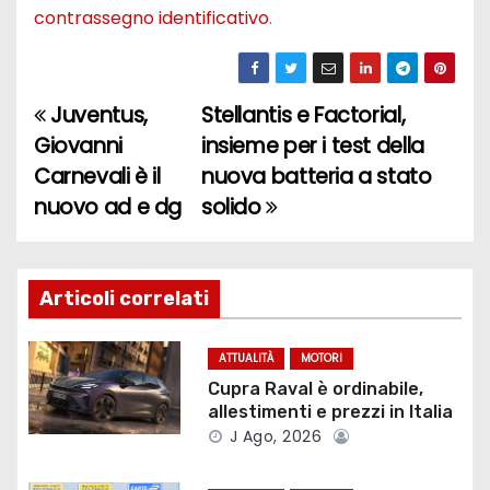
contrassegno identificativo
.
Juventus,
Stellantis e Factorial,
N
Giovanni
insieme per i test della
a
Carnevali è il
nuova batteria a stato
nuovo ad e dg
solido
v
i
g
Articoli correlati
a
ATTUALITÀ
MOTORI
z
Cupra Raval è ordinabile,
allestimenti e prezzi in Italia
i
J Ago, 2026