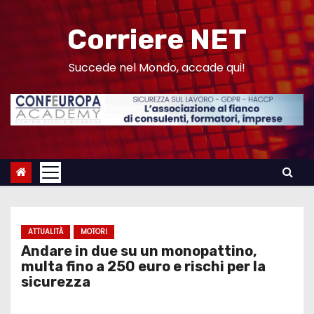
S
a
Corriere NET
l
t
Succede nel Mondo, accade qui!
a
a
l
c
o
n
t
e
ATTUALITÀ
MOTORI
n
Andare in due su un monopattino,
u
multa fino a 250 euro e rischi per la
sicurezza
t
o