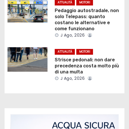
o
ATTUALITÀ
MOTORI
n
Pedaggio autostradale, non
solo Telepass: quanto
e
costano le alternative e
come funzionano
a
J Ago, 2026
r
ATTUALITÀ
MOTORI
t
Strisce pedonali: non dare
precedenza costa molto più
i
di una multa
J Ago, 2026
c
o
l
i