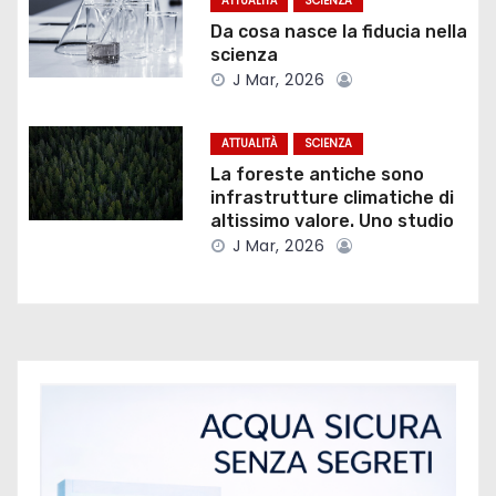
ATTUALITÀ
SCIENZA
e
Da cosa nasce la fiducia nella
scienza
a
J Mar, 2026
r
ATTUALITÀ
SCIENZA
t
La foreste antiche sono
infrastrutture climatiche di
i
altissimo valore. Uno studio
J Mar, 2026
c
o
l
i