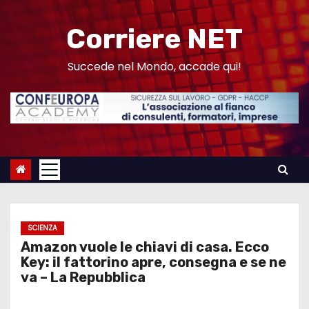
S
a
Corriere NET
l
t
Succede nel Mondo, accade qui!
a
a
l
c
o
n
t
e
SCIENZA
n
Amazon vuole le chiavi di casa. Ecco
u
Key: il fattorino apre, consegna e se ne
va – La Repubblica
t
o