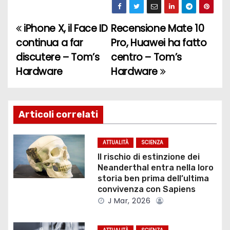
iPhone X, il Face ID
Recensione Mate 10
N
continua a far
Pro, Huawei ha fatto
a
discutere – Tom’s
centro – Tom’s
Hardware
Hardware
v
i
g
Articoli correlati
a
ATTUALITÀ
SCIENZA
z
Il rischio di estinzione dei
Neanderthal entra nella loro
i
storia ben prima dell’ultima
convivenza con Sapiens
o
J Mar, 2026
n