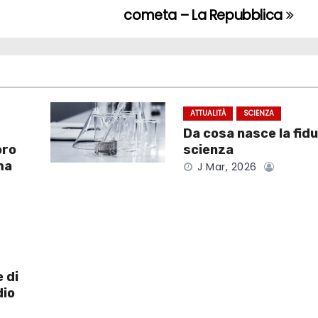
cometa – La Repubblica
ATTUALITÀ
SCIENZA
Da cosa nasce la fidu
oro
scienza
ma
J Mar, 2026
 di
dio