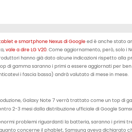
 tablet e smartphone Nexus di Google
ed è anche stato a
ta,
vale a dire LG V20
. Come aggiornamento, però, solo i N
roduttori hanno già dato alcune indicazioni rispetto alla p
 top di gamma saranno i primi a essere aggiornati per ben
nticatevi i fascia bassa) andrà valutato di mese in mese.
roduzione, Galaxy Note 7 verrà trattato come un top di
ro 2-3 mesi dalla distribuzione ufficiale di Google
Sams
normi problemi riguardanti la batteria, saranno i primi tr
r quanto concerne il phablet, Samsung aveva dichiarato ch