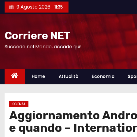
S
9 Agosto 2026
11:35
a
l
t
Corriere NET
a
a
Succede nel Mondo, accade qui!
l
c
o
Home
Attualità
Economia
Spo
n
t
e
SCIENZA
n
Aggiornamento Android
u
t
e quando – Internation
o