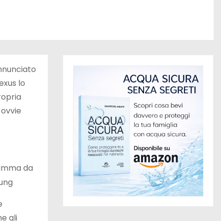
nnunciato
exus lo
ropria
 ovvie
 gamma da
ung
e
e gli