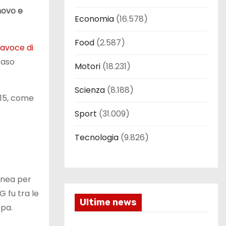
novo e
Economia
(16.578)
Food
(2.587)
tavoce di
caso
Motori
(18.231)
Scienza
(8.188)
015, come
Sport
(31.009)
Tecnologia
(9.826)
linea per
 fu tra le
Ultime news
opa.