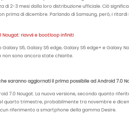
di 2-3 mesi dalla loro distribuzione ufficiale. Ciò signific
 prima di dicembre. Parlando di Samsung, però, i ritardi
ougat: riavvii e bootloop infiniti
o Galaxy S6, Galaxy S6 edge, Galaxy S6 edge+ e Galaxy Not
e non sono ancora state chiarite.
che saranno aggiornati il prima possibile ad Android 7.0 
id 7.0 Nougat. La nuova versione, secondo quanto riferit
0 nel quarto trimestre, probabilmente tra novembre e dic
lcun riferimento a smartphone della gamma Desire.