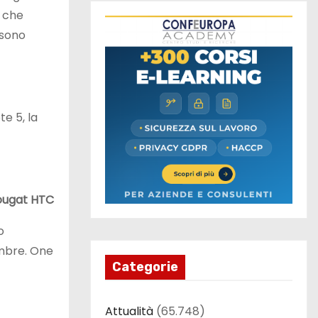
a che
 sono
e 5, la
Nougat
HTC
o
embre. One
Categorie
Attualità
(65.748)