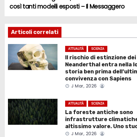
N
così tanti modelli esposti – Il Messaggero
a
v
Articoli correlati
i
g
ATTUALITÀ
SCIENZA
Il rischio di estinzione dei
a
Neanderthal entra nella l
storia ben prima dell’ulti
z
convivenza con Sapiens
J Mar, 2026
i
o
ATTUALITÀ
SCIENZA
La foreste antiche sono
n
infrastrutture climatiche
e
altissimo valore. Uno stu
J Mar, 2026