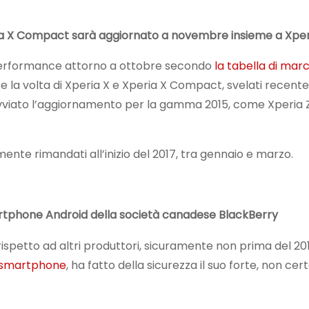
a X Compact sarà aggiornato a novembre insieme a Xper
 X Performance attorno a ottobre secondo
la tabella di marc
re la volta di Xperia X e Xperia X Compact, svelati recen
vviato l’aggiornamento per la gamma 2015, come Xperia Z
ente rimandati all’inizio del 2017, tra gennaio e marzo.
artphone Android della società canadese
BlackBerry
spetto ad altri produttori, sicuramente non prima del 201
ù smartphone
, ha fatto della sicurezza il suo forte, non cert