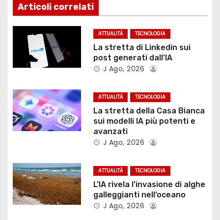
i
Articoli correlati
g
ATTUALITÀ
TECNOLOGIA
a
La stretta di Linkedin sui
post generati dall’IA
z
J Ago, 2026
i
ATTUALITÀ
TECNOLOGIA
o
La stretta della Casa Bianca
sui modelli IA più potenti e
n
avanzati
J Ago, 2026
e
a
ATTUALITÀ
TECNOLOGIA
L’IA rivela l’invasione di alghe
r
galleggianti nell’oceano
t
J Ago, 2026