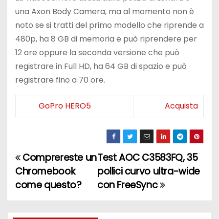
una Axon Body Camera, ma al momento non è
noto se si tratti del primo modello che riprende a
480p, ha 8 GB di memoria e può riprendere per
12 ore oppure la seconda versione che può
registrare in Full HD, ha 64 GB di spazio e può
registrare fino a 70 ore.
GoPro HERO5
Acquista
Comprereste un
Test AOC C3583FQ, 35
N
Chromebook
pollici curvo ultra-wide
a
come questo?
con FreeSync
v