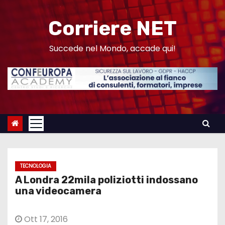
S
a
Corriere NET
l
t
Succede nel Mondo, accade qui!
a
a
l
c
o
n
t
e
TECNOLOGIA
n
A Londra 22mila poliziotti indossano
u
una videocamera
t
o
Ott 17, 2016