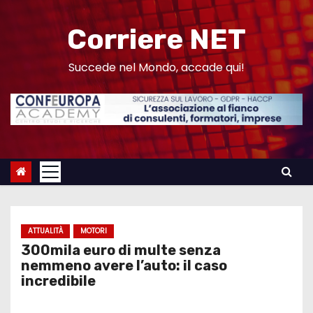
S
a
Corriere NET
l
t
Succede nel Mondo, accade qui!
a
a
l
c
o
n
t
e
ATTUALITÀ
MOTORI
n
300mila euro di multe senza
u
nemmeno avere l’auto: il caso
incredibile
t
o