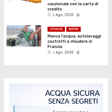
e
cauzionale con la carta di
a
credito
J Ago, 2026
r
t
ATTUALITÀ
MOTORI
Manca l’acqua, autolavaggi
i
costretti a chiudere in
Francia
c
J Ago, 2026
o
l
i