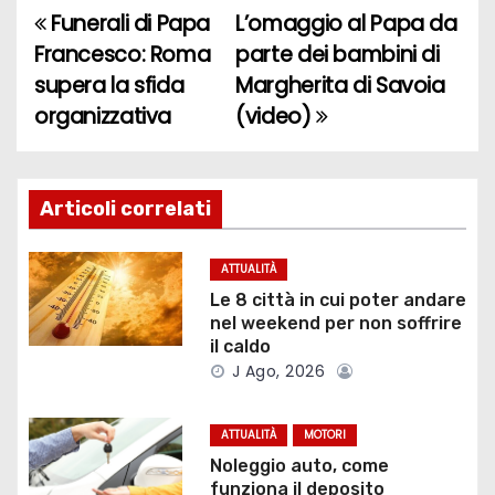
Funerali di Papa
L’omaggio al Papa da
N
Francesco: Roma
parte dei bambini di
a
supera la sfida
Margherita di Savoia
organizzativa
(video)
v
i
g
Articoli correlati
a
ATTUALITÀ
z
Le 8 città in cui poter andare
nel weekend per non soffrire
i
il caldo
J Ago, 2026
o
ATTUALITÀ
MOTORI
n
Noleggio auto, come
funziona il deposito